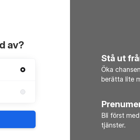
ad av?
Stå ut f
Öka chansen 
berätta lite 
Prenumer
Bli först med
tjänster.