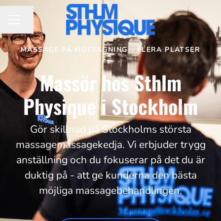
Dela sidan
KARRIÄRMENY
MASSAGE PÅ MOTTAGNING
·
FLERA PLATSER
Massör hos Sthlm
Physique i Stockholm
Gör skillnad på Stockholms största
massagemassagekedja. Vi erbjuder trygg
anställning och du fokuserar på det du är
duktig på - att ge kunderna den bästa
möjliga massagebehandlingen.